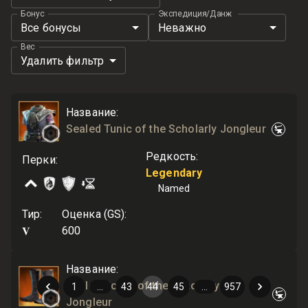
Бонус
Экспедиция/Данж
Все бонусы
Неважно
Вес
Удалить фильтр
Название
:
Sealed Tunic of the Scholarly Jongleur
Редкость
:
Перки
:
Legendary
Named
Тир
:
Оценка (GS)
:
V
600
Название
:
Sealed Boots of the Scholarly
1
…
43
44
45
…
957
Jongleur