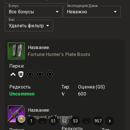
Бонус
Экспедиция/Данж
Все бонусы
Неважно
Вес
Удалить фильтр
Название
:
Fortune Hunter's Plate Boots
Перки
:
Редкость
:
Тир
:
Оценка (GS)
:
V
Uncommon
600
Название
:
Tempest of Torment
1
…
51
52
53
…
957
Редкость
: