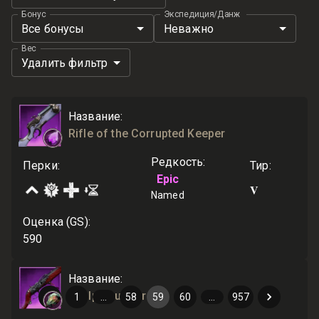
Бонус
Экспедиция/Данж
Все бонусы
Неважно
Вес
Удалить фильтр
Название
:
Rifle of the Corrupted Keeper
Редкость
:
Перки
:
Тир
:
Epic
V
Named
Оценка (GS)
:
590
Название
:
Scalp Sculptor
1
…
58
59
60
…
957