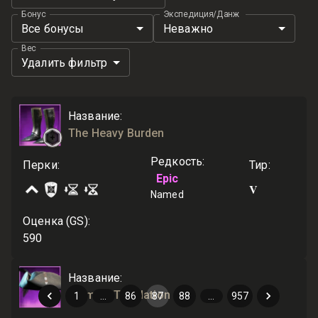
Бонус
Экспедиция/Данж
Все бонусы
Неважно
Вес
Удалить фильтр
Название
:
The Heavy Burden
Редкость
:
Перки
:
Тир
:
Epic
V
Named
Оценка (GS)
:
590
Название
:
Helm of Tribulation
1
…
86
87
88
…
957