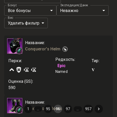
Бонус
Экспедиция/Данж
Все бонусы
Неважно
Вес
Удалить фильтр
Название
:
Conqueror's Helm
Редкость
:
Перки
:
Тир
:
Epic
V
Named
Оценка (GS)
:
590
Название
:
Conqueror's Boots
1
…
95
96
97
…
957