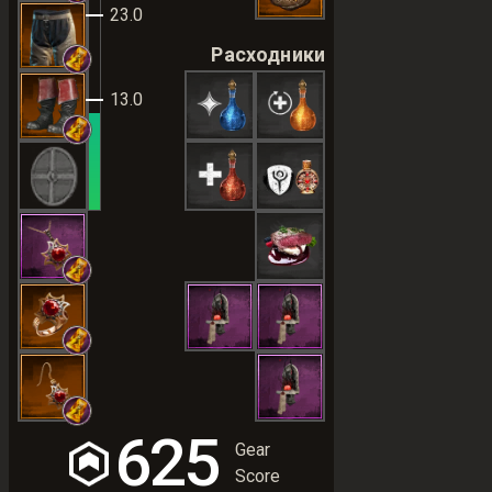
23.0
Расходники
13.0
625
Gear
Score