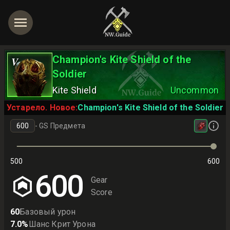
Champion's Kite Shield of the
V
Soldier
Kite Shield
Uncommon
Устарело. Новое:
Champion's Kite Shield of the Soldier
-
GS Предмета
500
600
600
Gear
Score
60
Базовый урон
7.0
%
Шанс Крит Урона