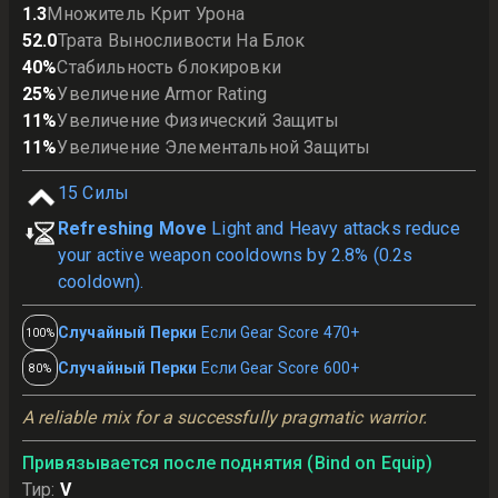
1.3
Множитель Крит Урона
52.0
Трата Выносливости На Блок
40
%
Стабильность блокировки
25
%
Увеличение Armor Rating
11
%
Увеличение Физический Защиты
11
%
Увеличение Элементальной Защиты
15
Силы
Refreshing Move
Light and Heavy attacks reduce
your active weapon cooldowns by 2.8% (0.2s
cooldown).
Случайный Перки
Если Gear Score 470+
100%
Случайный Перки
Если Gear Score 600+
80%
A reliable mix for a successfully pragmatic warrior.
Привязывается после поднятия (Bind on Equip)
Тир
:
V