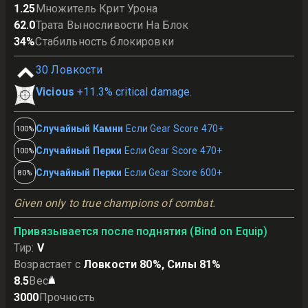
1.25
Множитель Крит Урона
62.0
Трата Выносливости На Блок
34
%
Стабильность блокировки
30
Ловкости
Vicious
+11.3% critical damage.
Случайный Камни
Если Gear Score 470+
100%
Случайный Перки
Если Gear Score 470+
100%
Случайный Перки
Если Gear Score 600+
80%
Given only to true champions of combat.
Привязывается после поднятия (Bind on Equip)
Тир
:
V
Возрастает с
Ловкости 80%, Силы 81%
8.5
Вес
3000
Прочность