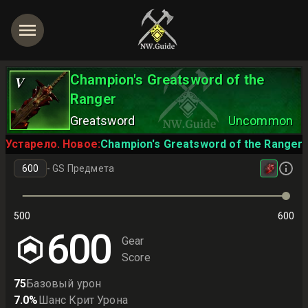
Champion's Greatsword of the
V
Ranger
Greatsword
Uncommon
Устарело. Новое:
Champion's Greatsword of the Ranger
-
GS Предмета
500
600
600
Gear
Score
75
Базовый урон
7.0
%
Шанс Крит Урона