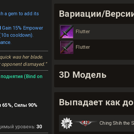
Вариации/Верси
ch a gem to add its
d
Gain 15% Empower
Flutter
t (10s cooldown).
hance.
Flutter
quick was her blade. 
er opponent dismayed.”
3D Модель
поднятия (Bind on
Выпадает как до
 65%, Силы 90%
42
Ching Shih the 
димый уровень
:
30