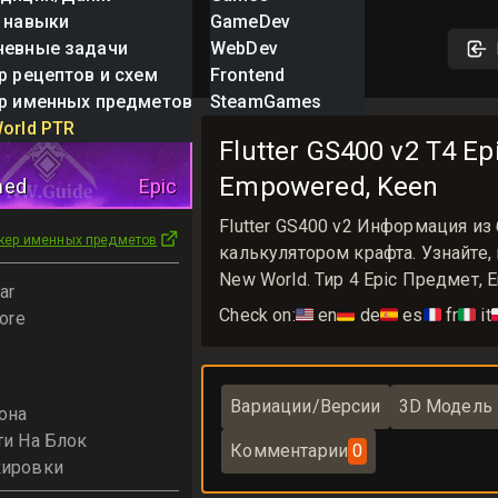
 навыки
GameDev
невные задачи
WebDev
р рецептов и схем
Frontend
р именных предметов
SteamGames
orld PTR
Flutter GS400 v2 T4 Ep
Empowered, Keen
med
Epic
Flutter GS400 v2 Информация и
кер именных предметов
калькулятором крафта. Узнайте,
New World. Тир 4 Epic Предмет, 
ar
Check on:
🇺🇸
en
🇩🇪
de
🇪🇸
es
🇫🇷
fr
🇮🇹
it

ore
Вариации/Версии
3D Модель
она
ти На Блок
Комментарии
0
кировки