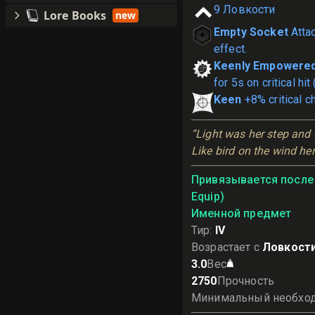
9
Ловкости
Lore Books
new
Empty Socket
Atta
effect.
Keenly Empowere
for 5s on critical hi
Keen
+8% critical c
“Light was her step and 
Like bird on the wind h
Привязывается после 
Equip)
Именной предмет
Тир
:
IV
Возрастает с
Ловкости
3.0
Вес
2750
Прочность
Минимальный необхо