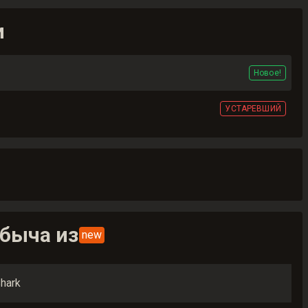
и
Новое!
УСТАРЕВШИЙ
быча из
new
Shark