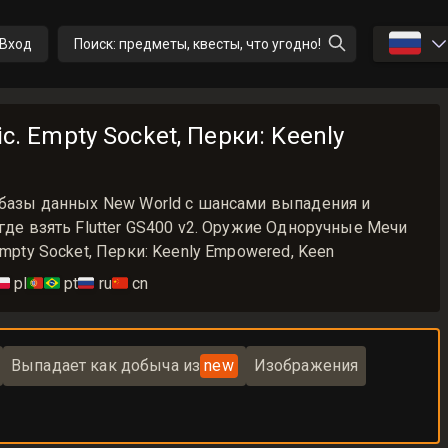
🇷🇺
Вход
Поиск: предметы, квесты, что угодно!
ic. Empty Socket, Перки: Keenly
з базы данных New World с шансами выпадения и
 где взять Flutter GS400 v2. Оружие Одноручные Мечи
Empty Socket, Перки: Keenly Empowered, Keen
🇱
pl
🇵🇹🇧🇷
pt
🇷🇺
ru
🇨🇳
cn
Выпадает как добыча из
new
Изображения