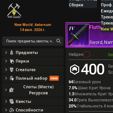
Сборки
Проф.
Ежед
Треке
Треке
New World: Aeternum
Flutter
IV
New W
14 июл. 2026 г.
Поиск: предметы, квесты, что угодно!
Sword
, Na
Предметы
Найден
:
Тре
Перки
400
Ge
Creatures
Sc
Полный набор
new
64
Базовый урон
Споты (Места)
7.0
%
Шанс Крит Урона
Ресурсов
1.3
Множитель Крит Ур
34.0
Трата Выносливос
Квесты
20
%
Стабильность бло
Способности