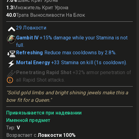
7.0
%
Шанс Крит Урона
1.3
Множитель Крит Урона
40.0
Трата Выносливости На Блок
29
Ловкости
Gambit IV
+15% damage while your Stamina is not
full.
Refreshing
Reduce max cooldowns by 2.8%.
Mortal Energy
+33 Stamina on kill (1s cooldown).
Penetrating Rapid Shot
+32% armor penetration of
all Rapid Shot attacks.
"Solid gold limbs and bright shining jewels make this a 
bow fit for a Queen."
Привязывается при надевании
Именной предмет
Тир
:
V
Возрастает с
Ловкости 100%