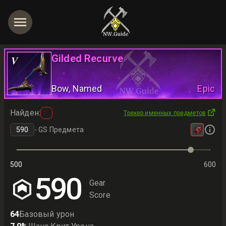
Gilded Recurve
V
Bow
, Named
Epic
Найден
:
Трекер именных предметов
-
GS Предмета
500
600
590
Gear
Score
64
Базовый урон