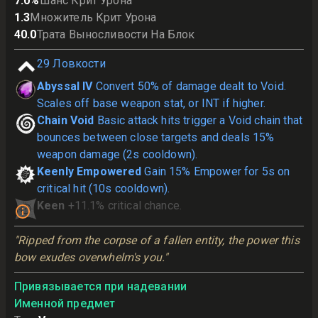
7.0
%
Шанс Крит Урона
1.3
Множитель Крит Урона
40.0
Трата Выносливости На Блок
29
Ловкости
Abyssal IV
Convert 50% of damage dealt to Void.
Scales off base weapon stat, or INT if higher.
Chain Void
Basic attack hits trigger a Void chain that
bounces between close targets and deals 15%
weapon damage (2s cooldown).
Keenly Empowered
Gain 15% Empower for 5s on
critical hit (10s cooldown).
Keen
+11.1% critical chance.
"Ripped from the corpse of a fallen entity, the power this 
bow exudes overwhelm's you."
Привязывается при надевании
Именной предмет