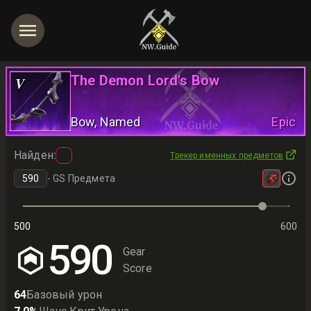
The Demon Lord's Bow
V
Bow
, Named
Epic
Найден
:
Трекер именных предметов
-
GS Предмета
500
600
590
Gear
Score
64
Базовый урон