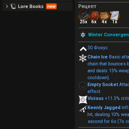
Lore Books
Рецепт
new
25
x
6
x
4
x
1
x
Winter Convergen
30
Фокус
Chain Ice
Basic atta
chain that bounces 
and deals 15% wea
cooldown).
Empty Socket
Atta
effect.
Vicious
+11.3% crit
Keenly Jagged
Infl
hit, dealing 10% w
second for 6s (7s c