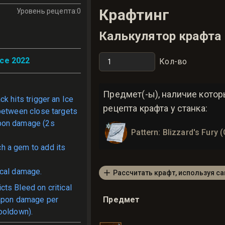
Крафтинг
Уровень рецепта
:
0
Калькулятор крафта
ce 2022
Кол-во
Предмет(-ы), наличие кото
ck hits trigger an Ice
рецепта крафта у станка:
between close targets
pon damage (2s
Pattern: Blizzard's Fury 
ch a gem to add its
ical damage.
Рассчитать крафт, используя с
icts Bleed on critical
eapon damage per
Предмет
ooldown).