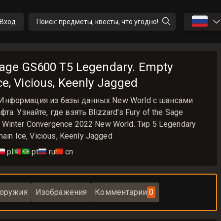
🇷🇺
Вход
Поиск: предметы, квесты, что угодно!
 Sage GS600 T5 Legendary. Empty
ce, Vicious, Keenly Jagged
600 Информация из базы данных New World с шансами
. Узнайте, где взять Blizzard's Fury of the Sage
inter Convergence 2022 New World. Тир 5 Legendary
in Ice, Vicious, Keenly Jagged
🇱
pl
🇵🇹🇧🇷
pt
🇷🇺
ru
🇨🇳
cn
 оружия
Изображения
Комментарии
0