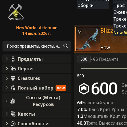
Сборки
Проф.
Ежед
Треке
Треке
New World: Aeternum
Blizzard's
V
New W
14 июл. 2026 г.
Поиск: предметы, квесты, что угодно!
Bow
Предметы
-
GS Предмета
Перки
500
Creatures
600
Ge
Полный набор
new
Sc
Споты (Места)
64
Базовый урон
Ресурсов
7.0
%
Шанс Крит Урона
Квесты
1.3
Множитель Крит Ур
Способности
40.0
Трата Выносливос