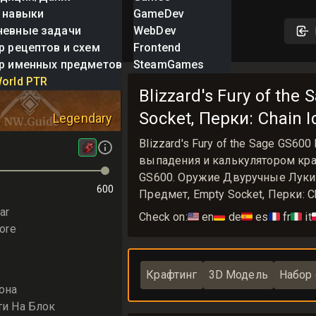
 навыки
GameDev
невные задачи
WebDev
р рецептов и схем
Frontend
р именных предметов
SteamGames
 Fury of the Sage
orld PTR
Blizzard's Fury of the
Socket, Перки: Chain I
Legendary
Blizzard's Fury of the Sage GS
выпадения и калькулятором крафта
GS600. Оружие Двуручные Луки W
600
Предмет, Empty Socket, Перки: Cha
ar
Check on:
🇺🇸
en
🇩🇪
de
🇪🇸
es
🇫🇷
fr
🇮🇹
it

ore
Крафтинг
3D Модель
Набор
она
ти На Блок