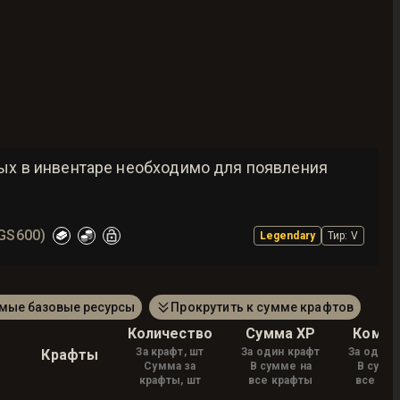
рых в инвентаре необходимо для появления
(GS600)
Legendary
Тир
:
V
амые базовые ресурсы
Прокрутить к сумме крафтов
Количество
Сумма XP
Комис
За крафт, шт
За один крафт
За один 
Крафты
Сумма за
В сумме на
В сумм
крафты, шт
все крафты
все кр