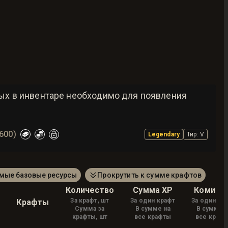
рых в инвентаре необходимо для появления
S600)
Legendary
Тир
:
V
амые базовые ресурсы
Прокрутить к сумме крафтов
Количество
Сумма XP
Комисс
За крафт, шт
За один крафт
За один кр
Крафты
Сумма за
В сумме на
В сумме 
крафты, шт
все крафты
все краф