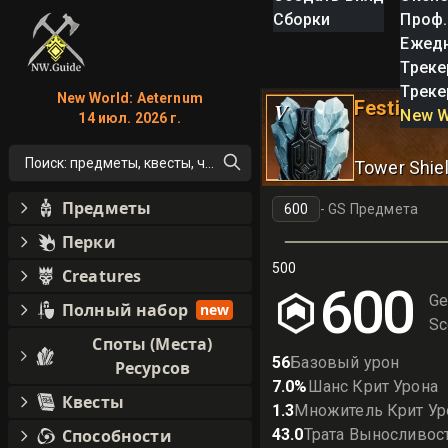
Сборки
Проф.
Ежед
Треке
Треке
New World: Aeternum
Festive S
V
New W
14 июл. 2026 г.
Поиск: предметы, квесты, что угодно!
Tower Shie
Предметы
-
GS Предмета
Перки
500
Creatures
600
Ge
Полный набор
new
Sc
Споты (Места)
56
Базовый урон
Ресурсов
7.0
%
Шанс Крит Урона
Квесты
1.3
Множитель Крит Ур
Способности
43.0
Трата Выносливос