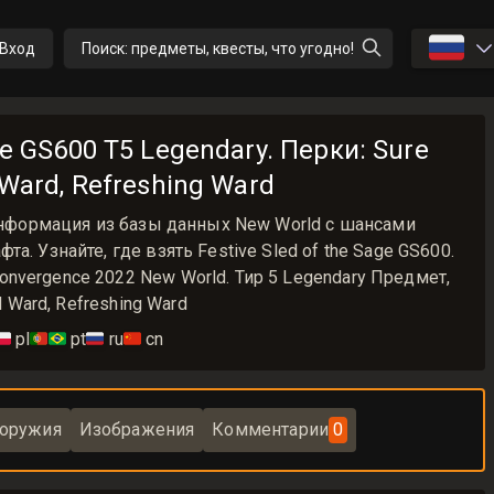
🇷🇺
Вход
Поиск: предметы, квесты, что угодно!
age GS600 T5 Legendary. Перки: Sure
 Ward, Refreshing Ward
 Информация из базы данных New World с шансами
а. Узнайте, где взять Festive Sled of the Sage GS600.
vergence 2022 New World. Тир 5 Legendary Предмет,
d Ward, Refreshing Ward
🇱
pl
🇵🇹🇧🇷
pt
🇷🇺
ru
🇨🇳
cn
 оружия
Изображения
Комментарии
0