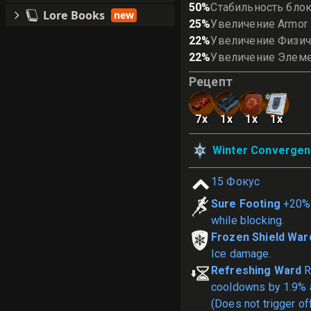
50
%
Стабильность бло
Lore Books
new
25
%
Увеличение Armor 
22
%
Увеличение Физи
22
%
Увеличение Элем
Рецепт
7
x
1
x
1
x
1
x
Winter Convergen
15
Фокус
Sure Footing
+20%
while blocking.
Frozen Shield War
Ice damage.
Refreshing Ward
R
cooldowns by 1.9% a
(Does not trigger o