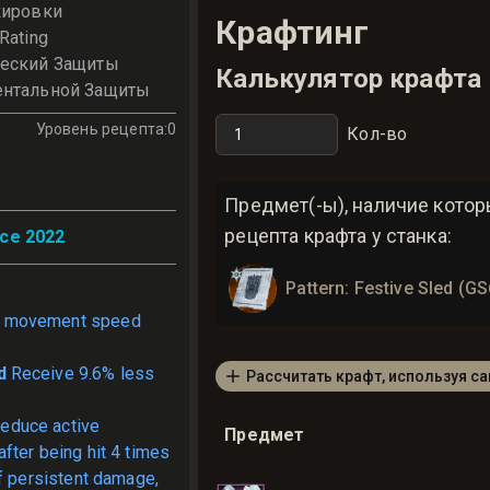
кировки
Крафтинг
Rating
ческий Защиты
Калькулятор крафта
ентальной Защиты
Уровень рецепта
:
0
Кол-во
Предмет(-ы), наличие кото
рецепта крафта у станка:
ce 2022
Pattern: Festive Sled (G
 movement speed
d
Receive 9.6% less
Рассчитать крафт, используя с
educe active
Предмет
fter being hit 4 times
ff persistent damage,