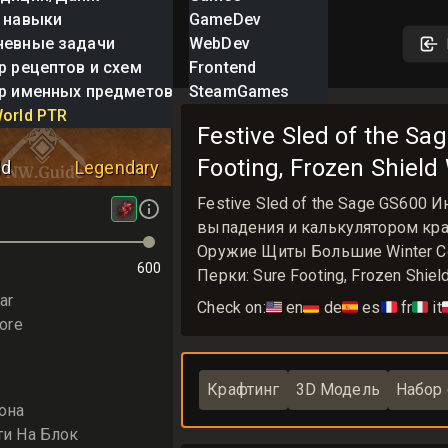
 навыки
GameDev
невные задачи
WebDev
р рецептов и схем
Frontend
р именных предметов
SteamGames
led of the Sage
orld PTR
Festive Sled of the S
Footing, Frozen Shield
ld
Legendary
Festive Sled of the Sage GS600
выпадения и калькулятором крафт
Оружие Щиты Большие Winter Con
600
Перки: Sure Footing, Frozen Shiel
ar
Check on:
🇺🇸
en
🇩🇪
de
🇪🇸
es
🇫🇷
fr
🇮🇹
it

ore
Крафтинг
3D Модель
Набор
она
ти На Блок