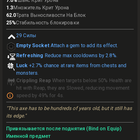
7.0
%
Шанс Крит Урона
1.3
Множитель Крит Урона
62.0
Трата Выносливости На Блок
25
%
Стабильность блокировки
29
Силы
Empty Socket
Attach a gem to add its effect.
Refreshing
Reduce max cooldowns by 2.8%.
Luck
+2.7% chance at rare items from chests and
monsters.
Crippling Reap
When targets below 50% Health are
hit with Reap, they are Slowed, reducing movement
speed by 49% for 4s.
"This axe has to be hundreds of years old, but it still has 
its edge."
Привязывается после поднятия (Bind on Equip)
Именной предмет