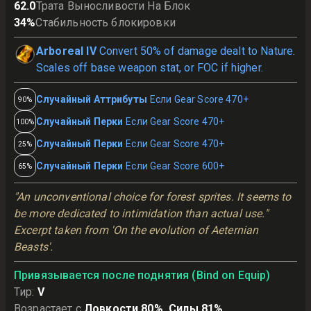
62.0
Трата Выносливости На Блок
34
%
Стабильность блокировки
Arboreal IV
Convert 50% of damage dealt to Nature.
Scales off base weapon stat, or FOC if higher.
Случайный Аттрибуты
Если Gear Score 470+
90%
Случайный Перки
Если Gear Score 470+
100%
Случайный Перки
Если Gear Score 470+
25%
Случайный Перки
Если Gear Score 600+
65%
"An unconventional choice for forest sprites. It seems to 
be more dedicated to intimidation than actual use." 
Excerpt taken from 'On the evolution of Aeternian 
Beasts'.
Привязывается после поднятия (Bind on Equip)
Тир
:
V
Возрастает с
Ловкости 80%, Силы 81%