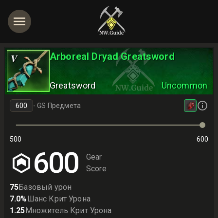
Arboreal Dryad Greatsword
V
Greatsword
Uncommon
-
GS Предмета
500
600
600
Gear
Score
75
Базовый урон
7.0
%
Шанс Крит Урона
1.25
Множитель Крит Урона