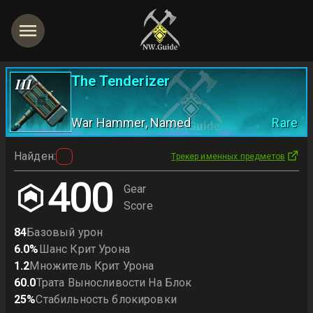
The Tenderizer
III
War Hammer
, Named
Rare
Найден
:
Трекер именных предметов
400
Gear
Score
84
Базовый урон
6.0
%
Шанс Крит Урона
1.2
Множитель Крит Урона
60.0
Трата Выносливости На Блок
25
%
Стабильность блокировки