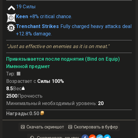
19
Силы
Keen
+8% critical chance.
Trenchant Strikes
Fully charged heavy attacks deal
+12.8% damage.
"Just as effective on enemies as it is on meat."
Привязывается после поднятия (Bind on Equip)
Именной предмет
Тир
:
III
Возрастает с
Силы 100%
8.5
Вес
2500
Прочность
Минимальный необходимый уровень
:
20
Награды
:
0.50
Скачать скриншот
Скопировать в буфер