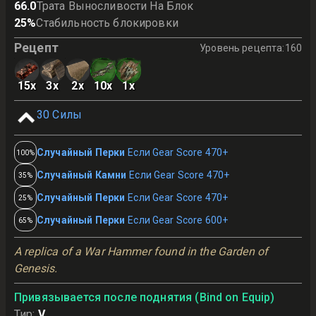
66.0
Трата Выносливости На Блок
25
%
Стабильность блокировки
Рецепт
Уровень рецепта
:
160
15
x
3
x
2
x
10
x
1
x
30
Силы
Случайный Перки
Если Gear Score 470+
100%
Случайный Камни
Если Gear Score 470+
35%
Случайный Перки
Если Gear Score 470+
25%
Случайный Перки
Если Gear Score 600+
65%
A replica of a War Hammer found in the Garden of 
Genesis.
Привязывается после поднятия (Bind on Equip)
Тир
:
V