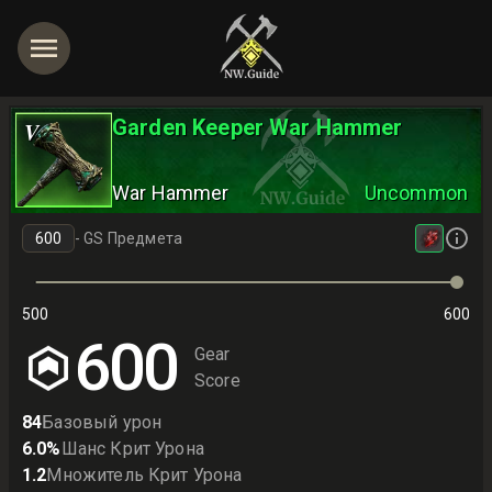
Garden Keeper War Hammer
V
War Hammer
Uncommon
-
GS Предмета
500
600
600
Gear
Score
84
Базовый урон
6.0
%
Шанс Крит Урона
1.2
Множитель Крит Урона