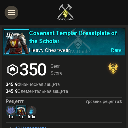
Covenant Templar Breastplate of
III
the Scholar
Heavy Chestwear
Rare
350
Gear
Score
345.9
Физическая защита
345.9
Элементальная защита
Рецепт
Уровень рецепта
:
0
1
x
1
x
50
x