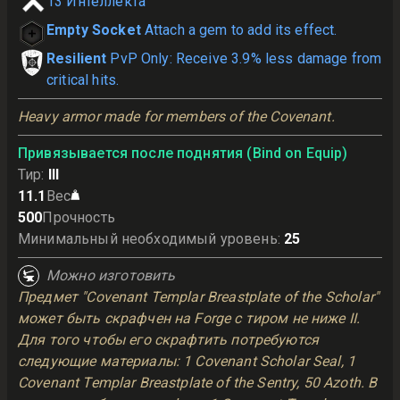
13
Интеллекта
Empty Socket
Attach a gem to add its effect.
Resilient
PvP Only: Receive 3.9% less damage from
critical hits.
Heavy armor made for members of the Covenant.
Привязывается после поднятия (Bind on Equip)
Тир
:
III
11.1
Вес
500
Прочность
Минимальный необходимый уровень
:
25
Можно изготовить
Предмет "Covenant Templar Breastplate of the Scholar"
может быть скрафчен на Forge с тиром не ниже II.
Для того чтобы его скрафтить потребуются
следующие материалы: 1 Covenant Scholar Seal, 1
Covenant Templar Breastplate of the Sentry, 50 Azoth. В