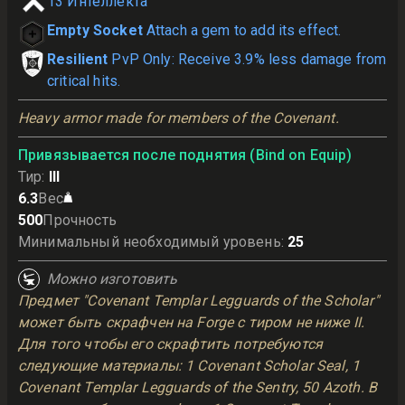
13
Интеллекта
Empty Socket
Attach a gem to add its effect.
Resilient
PvP Only: Receive 3.9% less damage from
critical hits.
Heavy armor made for members of the Covenant.
Привязывается после поднятия (Bind on Equip)
Тир
:
III
6.3
Вес
500
Прочность
Минимальный необходимый уровень
:
25
Можно изготовить
Предмет "Covenant Templar Legguards of the Scholar"
может быть скрафчен на Forge с тиром не ниже II.
Для того чтобы его скрафтить потребуются
следующие материалы: 1 Covenant Scholar Seal, 1
Covenant Templar Legguards of the Sentry, 50 Azoth. В