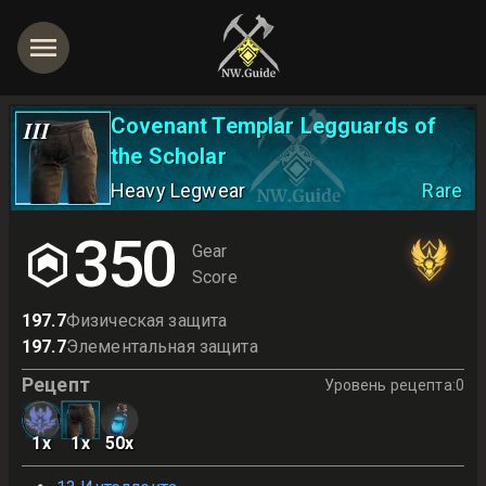
Covenant Templar Legguards of
III
the Scholar
Heavy Legwear
Rare
350
Gear
Score
197.7
Физическая защита
197.7
Элементальная защита
Рецепт
Уровень рецепта
:
0
1
x
1
x
50
x