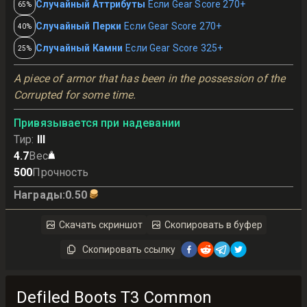
Случайный Аттрибуты
Если Gear Score 270+
65%
Случайный Перки
Если Gear Score 270+
40%
Случайный Камни
Если Gear Score 325+
25%
A piece of armor that has been in the possession of the 
Corrupted for some time.
Привязывается при надевании
Тир
:
III
4.7
Вес
500
Прочность
Награды
:
0.50
Скачать скриншот
Скопировать в буфер
Скопировать ссылку
Defiled Boots T3 Common