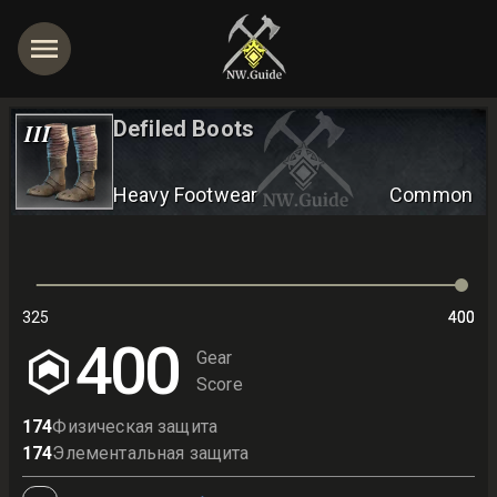
Defiled Boots
III
Heavy Footwear
Common
325
400
400
400
Gear
Score
174
Физическая защита
174
Элементальная защита