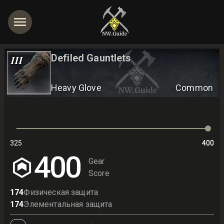
Defiled Gauntlets
III
Heavy Glove
Common
325
400
400
400
Gear
Score
174
Физическая защита
174
Элементальная защита