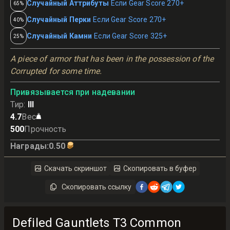
Случайный Аттрибуты
Если Gear Score 270+
65%
Случайный Перки
Если Gear Score 270+
40%
Случайный Камни
Если Gear Score 325+
25%
A piece of armor that has been in the possession of the 
Corrupted for some time.
Привязывается при надевании
Тир
:
III
4.7
Вес
500
Прочность
Награды
:
0.50
Скачать скриншот
Скопировать в буфер
Скопировать ссылку
Defiled Gauntlets T3 Common