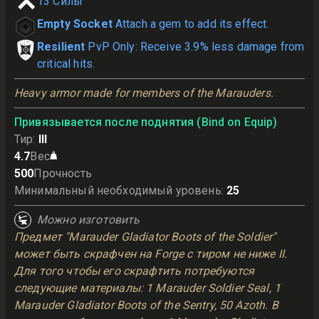
13
Силы
Empty Socket
Attach a gem to add its effect.
Resilient
PvP Only: Receive 3.9% less damage from
critical hits.
Heavy armor made for members of the Marauders.
Привязывается после поднятия (Bind on Equip)
Тир
:
III
4.7
Вес
500
Прочность
Минимальный необходимый уровень
:
25
Можно изготовить
Предмет "Marauder Gladiator Boots of the Soldier"
может быть скрафчен на Forge с тиром не ниже II.
Для того чтобы его скрафтить потребуются
следующие материалы: 1 Marauder Soldier Seal, 1
Marauder Gladiator Boots of the Sentry, 50 Azoth. В