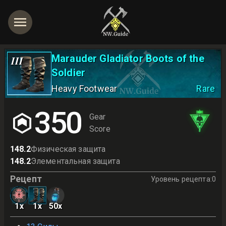
Marauder Gladiator Boots of the
III
Soldier
Heavy Footwear
Rare
350
Gear
Score
148.2
Физическая защита
148.2
Элементальная защита
Рецепт
Уровень рецепта
:
0
1
x
1
x
50
x