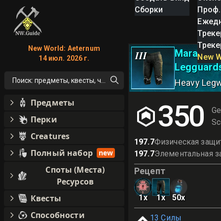
Сборки
Проф.
Ежед
Треке
Треке
New World: Aeternum
Marauder 
III
New W
14 июл. 2026 г.
Legguards
Поиск: предметы, квесты, что угодно!
Heavy Leg
Предметы
350
Ge
Перки
Sc
Creatures
197.7
Физическая защи
Полный набор
new
197.7
Элементальная з
Споты (Места)
Рецепт
Ресурсов
Квесты
1
x
1
x
50
x
Способности
13
Силы