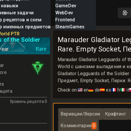
 навыки
GameDev
невные задачи
WebDev
р рецептов и схем
Frontend
р именных предметов
SteamGames
Gladiator
orld PTR
Marauder Gladiator Le
 of the Soldier
Rare. Empty Socket, Пе
wear
Rare
Marauder Gladiator Legguards of
ar
World с шансами выпадения и ка
ore
Gladiator Legguards of the Soldi
Предмет, Empty Socket, Перки: Re
та
Check on:
🇺🇸
en
🇩🇪
de
🇪🇸
es
🇫🇷
fr
🇮🇹
it

ащита
Уровень рецепта
:
0
Вариации/Версии
Крафтинг
Комментарии
0