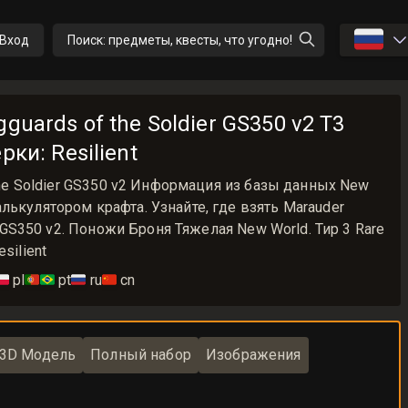
🇷🇺
Вход
Поиск: предметы, квесты, что угодно!
gguards of the Soldier GS350 v2 T3
рки: Resilient
 the Soldier GS350 v2 Информация из базы данных New
лькулятором крафта. Узнайте, где взять Marauder
er GS350 v2. Поножи Броня Тяжелая New World. Тир 3 Rare
silient
🇱
pl
🇵🇹🇧🇷
pt
🇷🇺
ru
🇨🇳
cn
3D Модель
Полный набор
Изображения