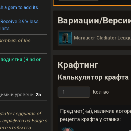
ch a gem to add its
Вариации/Верси
 Receive 3.9% less
 hits.
Marauder Gladiator Leggu
embers of the 
поднятия (Bind on
Крафтинг
Калькулятор крафта
Кол-во
димый уровень
:
25
ь
Предмет(-ы), наличие кото
iator Legguards of
рецепта крафта у станка:
ь скрафчен на Forge с
того чтобы его