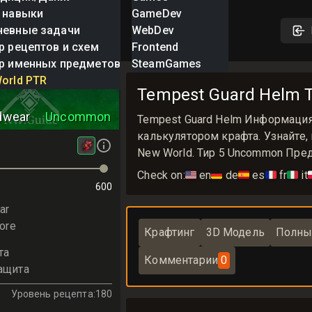
 навыки
GameDev
невные задачи
WebDev
р рецептов и схем
Frontend
р именных предметов
SteamGames
Guard Helm
orld PTR
Tempest Guard Helm
dwear
Uncommon
Tempest Guard Helm Информация
калькулятором крафта. Узнайте,
New World. Тир 5 Uncommon Пре
Check on:
🇺🇸
en
🇩🇪
de
🇪🇸
es
🇫🇷
fr
🇮🇹
it

600
ar
ore
Крафтинг
3D Модель
Полны
та
Комментарии
0
ащита
Уровень рецепта
:
180