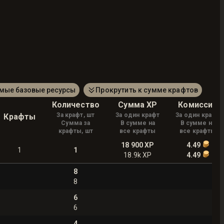
амые базовые ресурсы
Прокрутить к сумме крафтов
Количество
Сумма XP
Комиссия
За крафт, шт
За один крафт
За один крафт
Крафты
Сумма за
В сумме на
В сумме на
крафты, шт
все крафты
все крафты
18 900
XP
4.49
1
1
18.9k
XP
4.49
8
8
6
6
4