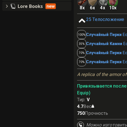
Lore Books
new
8
x
6
x
4
x
10
x
25
Телосложение
Случайный Перки
Ес
100%
Случайный Камни
Е
35%
Случайный Перки
Ес
70%
Случайный Перки
Ес
70%
A replica of the armor o
Привязывается после 
Equip)
Тир
:
V
4.7
Вес
750
Прочность
Можно изготовит