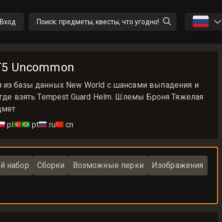
🇷🇺
Вход
Поиск: предметы, квесты, что угодно!
 T5 Uncommon
 из базы данных New World с шансами выпадения и
 где взять Tempest Guard Helm. Шлемы Броня Тяжелая
дмет
🇱
pl
🇵🇹🇧🇷
pt
🇷🇺
ru
🇨🇳
cn
й набор
Сборки
Возможные перки
Изображения