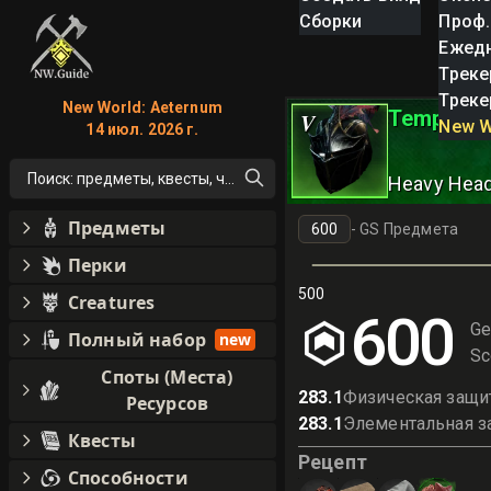
Сборки
Проф.
Ежед
Треке
Треке
New World: Aeternum
Tempest 
V
New W
14 июл. 2026 г.
Поиск: предметы, квесты, что угодно!
Heavy Hea
Предметы
-
GS Предмета
Перки
500
Creatures
600
Ge
Полный набор
new
Sc
Споты (Места)
283.1
Физическая защи
Ресурсов
283.1
Элементальная з
Квесты
Рецепт
Способности