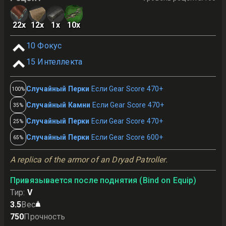
22
x
12
x
1
x
10
x
10
Фокус
15
Интеллекта
Случайный Перки
Если Gear Score 470+
100%
Случайный Камни
Если Gear Score 470+
35%
Случайный Перки
Если Gear Score 470+
25%
Случайный Перки
Если Gear Score 600+
65%
A replica of the armor of an Dryad Patroller.
Привязывается после поднятия (Bind on Equip)
Тир
:
V
3.5
Вес
750
Прочность