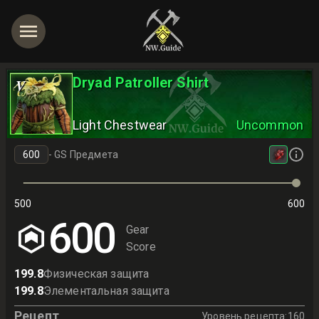
Dryad Patroller Shirt
V
Light Chestwear
Uncommon
-
GS Предмета
500
600
600
Gear
Score
199.8
Физическая защита
199.8
Элементальная защита
Рецепт
Уровень рецепта
:
160