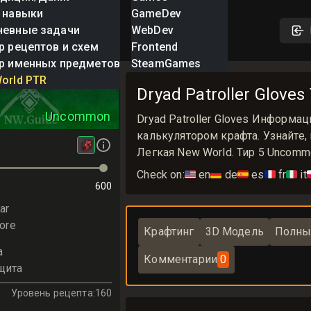
 навыки
GameDev
невные задачи
WebDev
р рецептов и схем
Frontend
р именных предметов
SteamGames
roller Gloves
orld PTR
Dryad Patroller Glov
Uncommon
Dryad Patroller Gloves Информа
калькулятором крафта. Узнайте, г
Легкая New World. Тир 5 Uncom
Check on:
🇺🇸
en
🇩🇪
de
🇪🇸
es
🇫🇷
fr
🇮🇹
it

600
ar
ore
Крафтинг
3D Модель
Полны
а
Комментарии
0
щита
Уровень рецепта
:
160