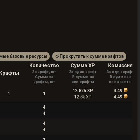
амые базовые ресурсы
Прокрутить к сумме крафтов
Количество
Сумма XP
Комиссия
За крафт, шт
За один крафт
За один крафт
Крафты
Сумма за
В сумме на
В сумме на
крафты, шт
все крафты
все крафты
12 825
XP
4.49
1
1
12.8k
XP
4.49
4
4
4
4
1