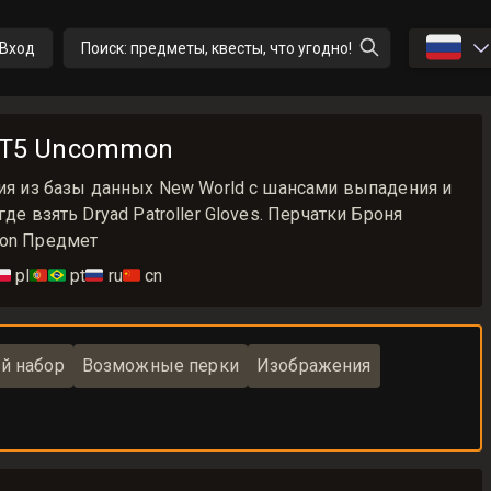
🇷🇺
Вход
Поиск: предметы, квесты, что угодно!
es T5 Uncommon
ция из базы данных New World с шансами выпадения и
де взять Dryad Patroller Gloves. Перчатки Броня
mon Предмет
🇱
pl
🇵🇹🇧🇷
pt
🇷🇺
ru
🇨🇳
cn
й набор
Возможные перки
Изображения