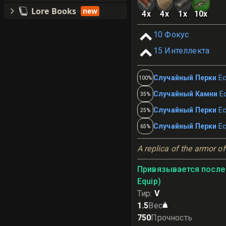
Lore Books
new
4
x
4
x
1
x
10
x
10
Фокус
15
Интеллекта
Случайный Перки
Ес
100%
Случайный Камни
Е
35%
Случайный Перки
Ес
25%
Случайный Перки
Ес
65%
A replica of the armor of
Привязывается после 
Equip)
Тир
:
V
1.5
Вес
750
Прочность