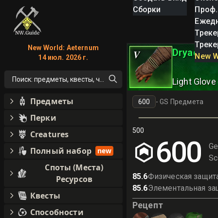
Сборки
Проф.
Ежед
Треке
Треке
New World: Aeternum
Dryad Pat
V
New W
14 июл. 2026 г.
Поиск: предметы, квесты, что угодно!
Light Glove
Предметы
-
GS Предмета
Перки
500
Creatures
600
Ge
Полный набор
new
Sc
Споты (Места)
85.6
Физическая защит
Ресурсов
85.6
Элементальная за
Квесты
Рецепт
Способности