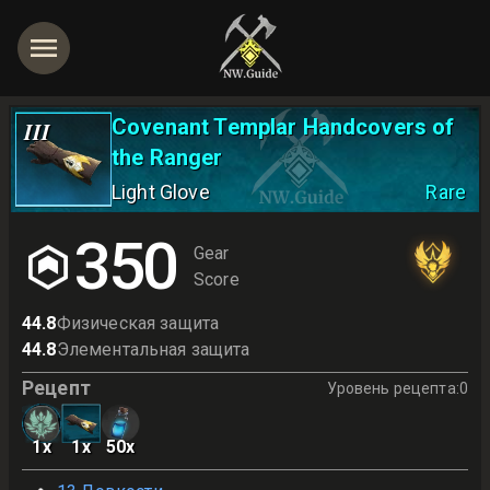
Covenant Templar Handcovers of
III
the Ranger
Light Glove
Rare
350
Gear
Score
44.8
Физическая защита
44.8
Элементальная защита
Рецепт
Уровень рецепта
:
0
1
x
1
x
50
x