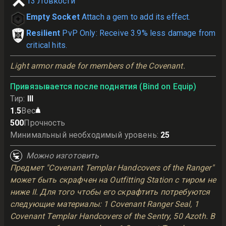
13
Ловкости
Empty Socket
Attach a gem to add its effect.
Resilient
PvP Only: Receive 3.9% less damage from
critical hits.
Light armor made for members of the Covenant.
Привязывается после поднятия (Bind on Equip)
Тир
:
III
1.5
Вес
500
Прочность
Минимальный необходимый уровень
:
25
Можно изготовить
Предмет "Covenant Templar Handcovers of the Ranger"
может быть скрафчен на Outfitting Station с тиром не
ниже II. Для того чтобы его скрафтить потребуются
следующие материалы: 1 Covenant Ranger Seal, 1
Covenant Templar Handcovers of the Sentry, 50 Azoth. В