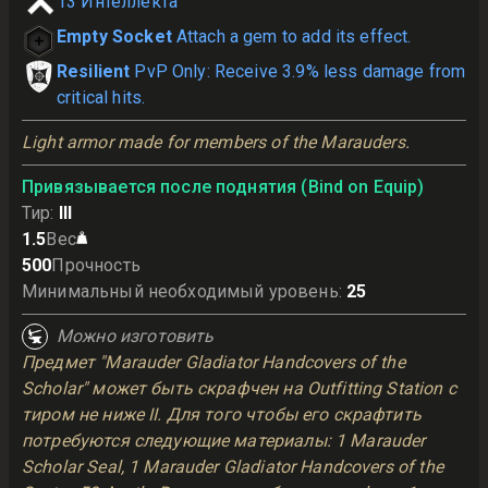
13
Интеллекта
Empty Socket
Attach a gem to add its effect.
Resilient
PvP Only: Receive 3.9% less damage from
critical hits.
Light armor made for members of the Marauders.
Привязывается после поднятия (Bind on Equip)
Тир
:
III
1.5
Вес
500
Прочность
Минимальный необходимый уровень
:
25
Можно изготовить
Предмет "Marauder Gladiator Handcovers of the
Scholar" может быть скрафчен на Outfitting Station с
тиром не ниже II. Для того чтобы его скрафтить
потребуются следующие материалы: 1 Marauder
Scholar Seal, 1 Marauder Gladiator Handcovers of the