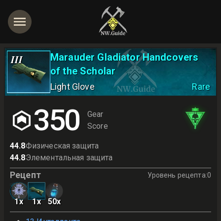
Marauder Gladiator Handcovers
III
of the Scholar
Light Glove
Rare
350
Gear
Score
44.8
Физическая защита
44.8
Элементальная защита
Рецепт
Уровень рецепта
:
0
1
x
1
x
50
x