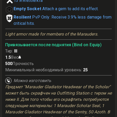
13
Интеллекта
Empty Socket
Attach a gem to add its effect.
Resilient
PvP Only: Receive 3.9% less damage from
critical hits.
Light armor made for members of the Marauders.
Привязывается после поднятия (Bind on Equip)
Тир
:
III
1.5
Вес
500
Прочность
Минимальный необходимый уровень
:
25
Можно изготовить
Предмет "Marauder Gladiator Headwear of the Scholar"
может быть скрафчен на Outfitting Station с тиром не
ниже II. Для того чтобы его скрафтить потребуются
следующие материалы: 1 Marauder Scholar Seal, 1
Marauder Gladiator Headwear of the Sentry, 50 Azoth. В