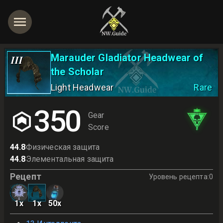
Marauder Gladiator Headwear of
III
the Scholar
Light Headwear
Rare
350
Gear
Score
44.8
Физическая защита
44.8
Элементальная защита
Рецепт
Уровень рецепта
:
0
1
x
1
x
50
x