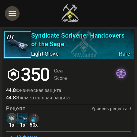
Syndicate Scrivener Handcovers
III
of the Sage
Light Glove
Rare
350
Gear
Score
44.8
Физическая защита
44.8
Элементальная защита
Рецепт
Уровень рецепта
:
0
1
x
1
x
50
x