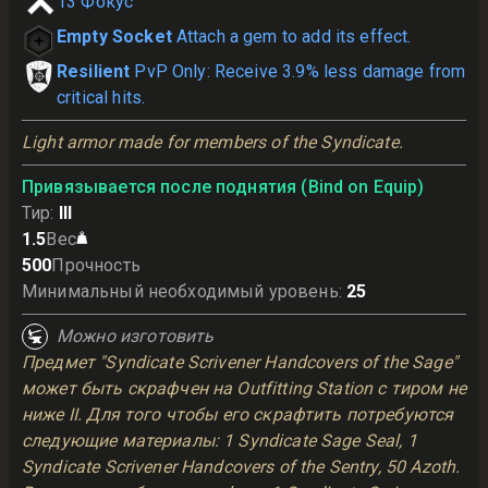
13
Фокус
Empty Socket
Attach a gem to add its effect.
Resilient
PvP Only: Receive 3.9% less damage from
critical hits.
Light armor made for members of the Syndicate.
Привязывается после поднятия (Bind on Equip)
Тир
:
III
1.5
Вес
500
Прочность
Минимальный необходимый уровень
:
25
Можно изготовить
Предмет "Syndicate Scrivener Handcovers of the Sage"
может быть скрафчен на Outfitting Station с тиром не
ниже II. Для того чтобы его скрафтить потребуются
следующие материалы: 1 Syndicate Sage Seal, 1
Syndicate Scrivener Handcovers of the Sentry, 50 Azoth.