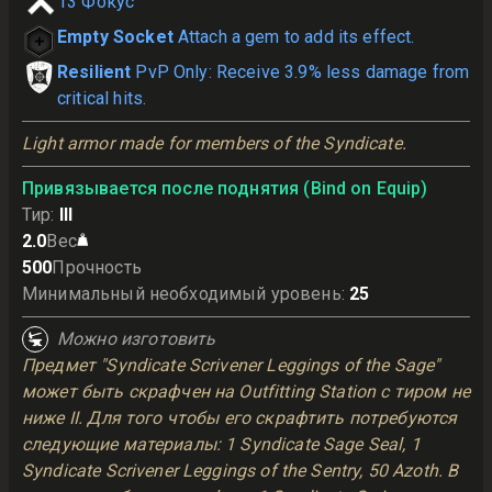
13
Фокус
Empty Socket
Attach a gem to add its effect.
Resilient
PvP Only: Receive 3.9% less damage from
critical hits.
Light armor made for members of the Syndicate.
Привязывается после поднятия (Bind on Equip)
Тир
:
III
2.0
Вес
500
Прочность
Минимальный необходимый уровень
:
25
Можно изготовить
Предмет "Syndicate Scrivener Leggings of the Sage"
может быть скрафчен на Outfitting Station с тиром не
ниже II. Для того чтобы его скрафтить потребуются
следующие материалы: 1 Syndicate Sage Seal, 1
Syndicate Scrivener Leggings of the Sentry, 50 Azoth. В