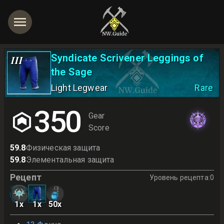
Syndicate Scrivener Leggings of
III
the Sage
Light Legwear
Rare
350
Gear
Score
59.8
Физическая защита
59.8
Элементальная защита
Рецепт
Уровень рецепта
:
0
1
x
1
x
50
x