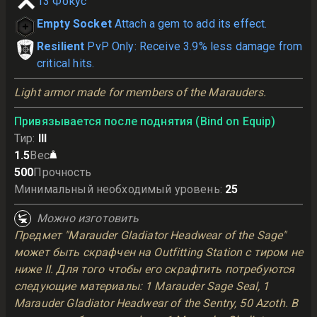
13
Фокус
Empty Socket
Attach a gem to add its effect.
Resilient
PvP Only: Receive 3.9% less damage from
critical hits.
Light armor made for members of the Marauders.
Привязывается после поднятия (Bind on Equip)
Тир
:
III
1.5
Вес
500
Прочность
Минимальный необходимый уровень
:
25
Можно изготовить
Предмет "Marauder Gladiator Headwear of the Sage"
может быть скрафчен на Outfitting Station с тиром не
ниже II. Для того чтобы его скрафтить потребуются
следующие материалы: 1 Marauder Sage Seal, 1
Marauder Gladiator Headwear of the Sentry, 50 Azoth. В