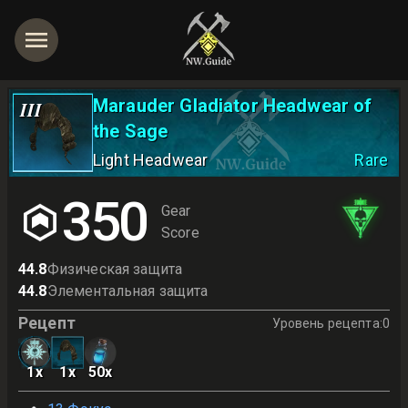
Marauder Gladiator Headwear of
III
the Sage
Light Headwear
Rare
350
Gear
Score
44.8
Физическая защита
44.8
Элементальная защита
Рецепт
Уровень рецепта
:
0
1
x
1
x
50
x