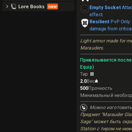
Lore Books
new
Empty Socket
Atta
effect.
Resilient
PvP Only:
damage from critical
Light armor made for me
Marauders.
Привязывается после 
Equip)
Тир
:
III
2.0
Вес
500
Прочность
Минимальный необхо
Можно изготовит
Предмет "Marauder Glad
Sage" может быть скраф
Station с тиром не ниже