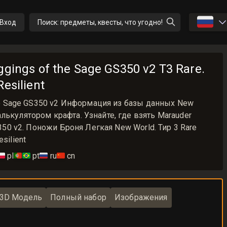
🇷🇺
Вход
Поиск: предметы, квесты, что угодно!
ggings of the Sage GS350 v2 T3 Rare.
esilient
 the Sage GS350 v2 Информация из базы данных New
лькулятором крафта. Узнайте, где взять Marauder
S350 v2. Поножи Броня Легкая New World. Тир 3 Rare
silient
🇱
pl
🇵🇹🇧🇷
pt
🇷🇺
ru
🇨🇳
cn
3D Модель
Полный набор
Изображения