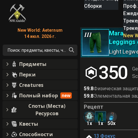
Сборки
Проф.
Ежед
Треке
Треке
New World: Aeternum
Marauder 
III
New W
14 июл. 2026 г.
Leggings 
Поиск: предметы, квесты, что угодно!
Light Legw
Предметы
350
Ge
Перки
Sc
Creatures
59.8
Физическая защит
Полный набор
new
59.8
Элементальная за
Споты (Места)
Рецепт
Ресурсов
Квесты
1
x
1
x
50
x
Способности
13
Фокус