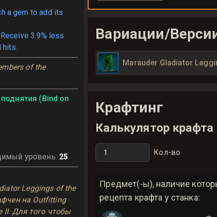
ch a gem to add its
Вариации/Верси
 Receive 3.9% less
 hits.
Marauder Gladiator Leggi
mbers of the 
поднятия (Bind on
Крафтинг
Калькулятор крафта
Кол-во
димый уровень
:
25
ь
Предмет(-ы), наличие кото
iator Leggings of the
рецепта крафта у станка:
чен на Outfitting
 II. Для того чтобы