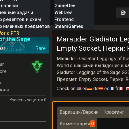
 навыки
GameDev
невные задачи
WebDev
р рецептов и схем
Frontend
р именных предметов
SteamGames
Gladiator
orld PTR
Marauder Gladiator Le
of the Sage
Empty Socket, Перки: R
ear
Rare
Marauder Gladiator Leggings of
ar
World с шансами выпадения и ка
ore
Gladiator Leggings of the Sage G
Предмет, Empty Socket, Перки: Re
а
Check on:
🇺🇸
en
🇩🇪
de
🇪🇸
es
🇫🇷
fr
🇮🇹
it

щита
Уровень рецепта
:
0
Вариации/Версии
Крафтинг
Комментарии
0