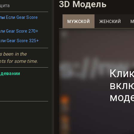
3D Модель
щита
ты
Если Gear Score
МУЖСКОЙ
ЖЕНСКИЙ
М
ли Gear Score 270+
сли Gear Score 325+
 been in the 
nts for some time.
Клик
адевании
вкл
мод