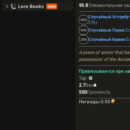
95.8
Элементальная за
Lore Books
new
Случайный Аттрибу
65%
270+
Случайный Перки
Ес
40%
Случайный Камни
Е
25%
A piece of armor that has
possession of the Ancie
Привязывается при н
Тир
:
III
2.7
Вес
500
Прочность
Награды
:
0.50