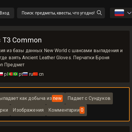
🇷🇺
Вход
Поиск: предметы, квесты, что угодно!
es T3 Common
ция из базы данных New World с шансами выпадения и
где взять Ancient Leather Gloves. Перчатки Броня
on Предмет
🇱
pl
🇵🇹🇧🇷
pt
🇷🇺
ru
🇨🇳
cn
ыпадает как добыча из
new
Падает с Сундуков
рки
Изображения
Комментарии
0