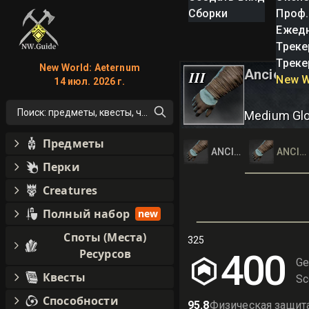
Сборки
Проф.
Ежед
Треке
Треке
New World: Aeternum
Ancient L
III
New W
14 июл. 2026 г.
Поиск: предметы, квесты, что угодно!
Medium Gl
Предметы
ANCIENT LEATHER G
ANCIE
Перки
Creatures
Полный набор
new
Споты (Места)
325
Ресурсов
400
Ge
Квесты
Sc
Способности
95.8
Физическая защит