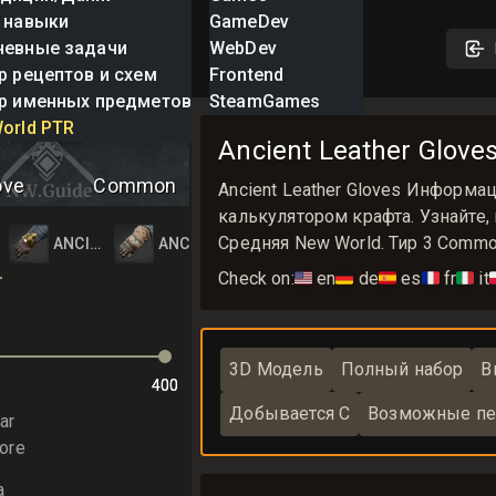
 навыки
GameDev
невные задачи
WebDev
р рецептов и схем
Frontend
р именных предметов
SteamGames
eather Gloves
orld PTR
Ancient Leather Glov
ove
Common
Ancient Leather Gloves Информа
калькулятором крафта. Узнайте, 
Средняя New World. Тир 3 Comm
LOVES
NT LEATHER GLOVES
ANCIENT LEATHER GLOVES
ANCIENT LEATHER GLOVES
Check on:
🇺🇸
en
🇩🇪
de
🇪🇸
es
🇫🇷
fr
🇮🇹
it

3D Модель
Полный набор
В
400
400
Добывается С
Возможные пе
ar
ore
а