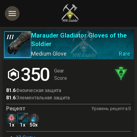
Marauder Gladiator Gloves of the
III
Soldier
Medium Glove
Rare
350
Gear
Score
81.6
Физическая защита
81.6
Элементальная защита
Рецепт
Уровень рецепта
:
0
1
x
1
x
50
x