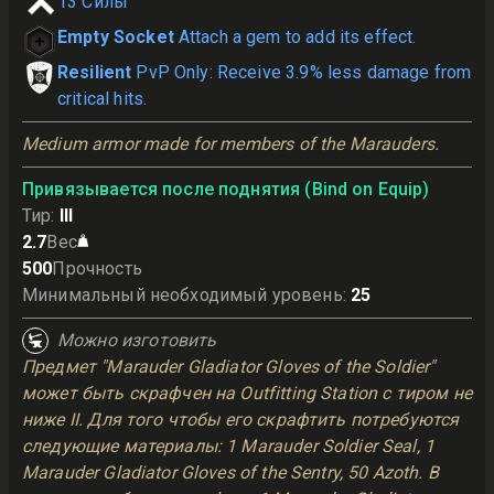
13
Силы
Empty Socket
Attach a gem to add its effect.
Resilient
PvP Only: Receive 3.9% less damage from
critical hits.
Medium armor made for members of the Marauders.
Привязывается после поднятия (Bind on Equip)
Тир
:
III
2.7
Вес
500
Прочность
Минимальный необходимый уровень
:
25
Можно изготовить
Предмет "Marauder Gladiator Gloves of the Soldier"
может быть скрафчен на Outfitting Station с тиром не
ниже II. Для того чтобы его скрафтить потребуются
следующие материалы: 1 Marauder Soldier Seal, 1
Marauder Gladiator Gloves of the Sentry, 50 Azoth. В