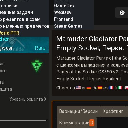
 навыки
GameDev
невные задачи
WebDev
р рецептов и схем
Frontend
р именных предметов
SteamGames
Gladiator Pants
orld PTR
Marauder Gladiator Pan
dier
Empty Socket, Перки: R
gwear
Rare
Marauder Gladiator Pants of the
ar
с шансами выпадения и калькулят
ore
Pants of the Soldier GS350 v2. 
Empty Socket, Перки: Resilient
та
Check on:
🇺🇸
en
🇩🇪
de
🇪🇸
es
🇫🇷
fr
🇮🇹
it

ащита
Уровень рецепта
:
0
Вариации/Версии
Крафтинг
Комментарии
0