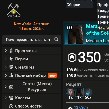
Сборки
Проф.
Ежед
Треке
Треке
New World: Aeternum
Marauder 
III
New W
14 июл. 2026 г.
of the Sol
Поиск: предметы, квесты, что угодно!
Medium Le
Предметы
350
Ge
Перки
Sc
Creatures
108.8
Физическая защи
Полный набор
new
108.8
Элементальная з
Споты (Места)
Рецепт
Ресурсов
Квесты
1
x
1
x
50
x
Способности
13
Силы