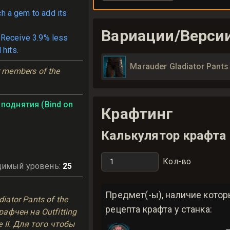
ch a gem to add its
Вариации/Верси
 Receive 3.9% less
 hits.
Marauder Gladiator Pants 
members of the 
поднятия (Bind on
Крафтинг
Калькулятор крафта
Кол-во
димый уровень
:
25
ь
Предмет(-ы), наличие кото
iator Pants of the
рецепта крафта у станка:
рафчен на Outfitting
 II. Для того чтобы