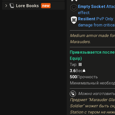
Lore Books
new
Empty Socket
Atta
effect.
Resilient
PvP Only:
damage from critical
Medium armor made for 
Marauders.
Привязывается после 
Equip)
Тир
:
III
3.6
Вес
500
Прочность
Минимальный необхо
Можно изготовит
Предмет "Marauder Glad
Soldier" может быть ск
Station с тиром не ниже