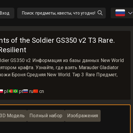
🇷🇺
Вход
Поиск: предметы, квесты, что угодно!
ts of the Soldier GS350 v2 T3 Rare.
esilient
 Soldier GS350 v2 Информация из базы данных New World
ором крафта. Узнайте, где взять Marauder Gladiator
Поножи Броня Средняя New World. Тир 3 Rare Предмет,
🇱
pl
🇵🇹🇧🇷
pt
🇷🇺
ru
🇨🇳
cn
3D Модель
Полный набор
Изображения