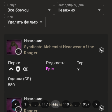
Бонус
Экспедиция/Данж
Все бонусы
Неважно
Вес
Удалить фильтр
Название
:
Syndicate Alchemist Headwear of the
Ranger
Перки
:
Редкость
:
Тир
:
V
Epic
Оценка (GS)
:
580
Название
:
1
…
117
118
119
…
957
Syndicate Alchemist Jacket of the
Ranger