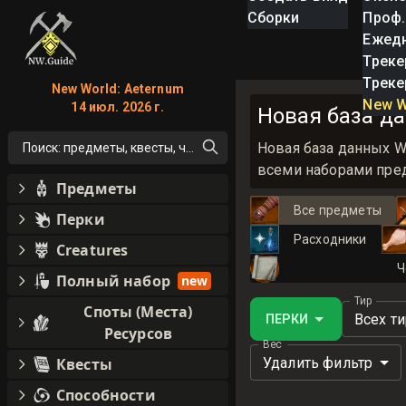
Сборки
Проф.
Ежед
Треке
Треке
New World: Aeternum
New W
14 июл. 2026 г.
Новая база да
Новая база данных W
Поиск: предметы, квесты, что угодно!
всеми наборами пред
Предметы
Все предметы
Перки
Расходники
Creatures
Ч
Полный набор
new
Тир
Споты (Места)
Всех т
ПЕРКИ
Ресурсов
Вес
Удалить фильтр
Квесты
Способности