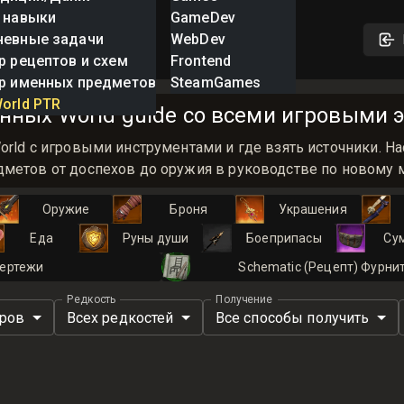
 навыки
GameDev
невные задачи
WebDev
р рецептов и схем
Frontend
р именных предметов
SteamGames
orld PTR
нных World guide со всеми игровыми э
orld с игровыми инструментами и где взять источники.
метов от доспехов до оружия в руководстве по новому ми
Оружие
Броня
Украшения
Еда
Руны души
Боеприпасы
Су
ертежи
Schematic (Рецепт) Фурни
Редкость
Получение
иров
Всех редкостей
Все способы получить