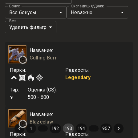
Бонус
Экспедиция/Данж
Все бонусы
Неважно
Вес
Удалить фильтр
Название
:
Culling Burn
Перки
:
Редкость
:
Legendary
Тир
:
Оценка (GS)
:
V
500 - 600
Название
:
Blazeclaw
1
…
192
193
194
…
957
Перки
:
Редкость
: