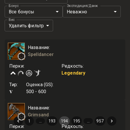
Бонус
Экспедиция/Данж
Все бонусы
Неважно
Вес
Удалить фильтр
Название
:
Spelldancer
Перки
:
Редкость
:
Legendary
Тир
:
Оценка (GS)
:
V
500 - 600
Название
:
Grimsand
1
…
193
194
195
…
957
Перки
:
Редкость
: