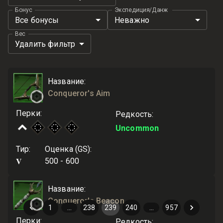
Бонус
Экспедиция/Данж
Все бонусы
Неважно
Вес
Удалить фильтр
Название
:
Conqueror's Aim
Перки
:
Редкость
:
Uncommon
Тир
:
Оценка (GS)
:
V
500 - 600
Название
:
Conqueror's Beacon
1
…
238
239
240
…
957
Перки
:
Редкость
: