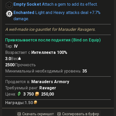
Empty Socket
Attach a gem to add its effect.
Enchanted
Light and Heavy attacks deal +7.7%
damage.
A well-made ice gauntlet for Marauder Ravagers.
Привязывается после поднятия (Bind on Equip)
Тир
:
IV
Возрастает с
Интеллекта 100%
3.0
Вес
2500
Прочность
Минимальный необходимый уровень
:
35
Продается в
:
Marauders Armory
Требуемый ранг
:
Ravager
Цена
:
3 750
250,00
Награды
:
1.50
Скачать скриншот
Скопировать в буфер