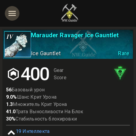
Marauder Ravager Ice Gauntlet
IV
Ice Gauntlet
Rare
400
Gear
Score
56
Базовый урон
9.0
%
Шанс Крит Урона
1.3
Множитель Крит Урона
41.0
Трата Выносливости На Блок
30
%
Стабильность блокировки
19
Интеллекта