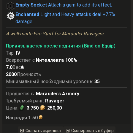
Empty Socket
Attach a gem to add its effect.
Enchanted
Light and Heavy attacks deal +7.7%
damage.
A well-made Fire Staff for Marauder Ravagers.
Привязывается после поднятия (Bind on Equip)
Тир
:
IV
Возрастает с
Интеллекта 100%
7.0
Вес
2000
Прочность
Минимальный необходимый уровень
:
35
Продается в
:
Marauders Armory
Требуемый ранг
:
Ravager
Цена
:
3 750
250,00
Награды
:
1.50
Скачать скриншот
Скопировать в буфер