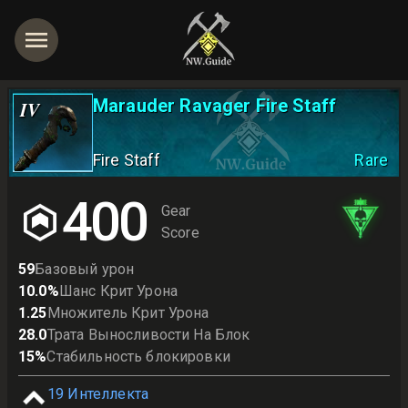
Marauder Ravager Fire Staff
IV
Fire Staff
Rare
400
Gear
Score
59
Базовый урон
10.0
%
Шанс Крит Урона
1.25
Множитель Крит Урона
28.0
Трата Выносливости На Блок
15
%
Стабильность блокировки
19
Интеллекта