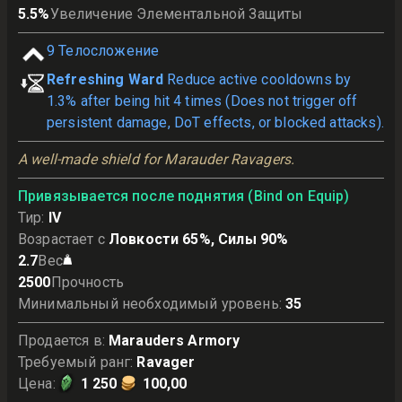
5.5
%
Увеличение Элементальной Защиты
9
Телосложение
Refreshing Ward
Reduce active cooldowns by
1.3% after being hit 4 times (Does not trigger off
persistent damage, DoT effects, or blocked attacks).
A well-made shield for Marauder Ravagers.
Привязывается после поднятия (Bind on Equip)
Тир
:
IV
Возрастает с
Ловкости 65%, Силы 90%
2.7
Вес
2500
Прочность
Минимальный необходимый уровень
:
35
Продается в
:
Marauders Armory
Требуемый ранг
:
Ravager
Цена
:
1 250
100,00