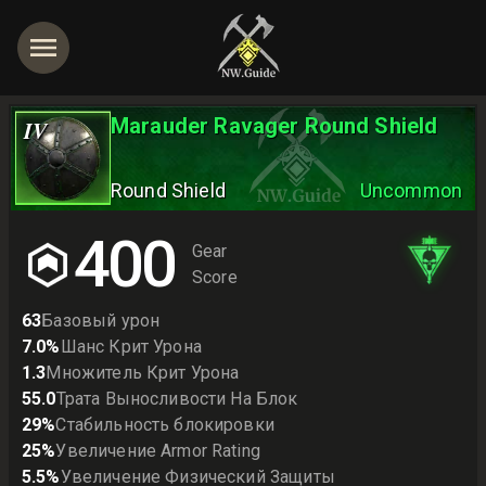
Marauder Ravager Round Shield
IV
Round Shield
Uncommon
400
Gear
Score
63
Базовый урон
7.0
%
Шанс Крит Урона
1.3
Множитель Крит Урона
55.0
Трата Выносливости На Блок
29
%
Стабильность блокировки
25
%
Увеличение Armor Rating
5.5
%
Увеличение Физический Защиты