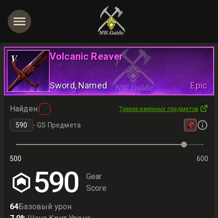
Volcanic Reaver
V
Sword
, Named
Epic
Найден
:
Трекер именных предметов
-
GS Предмета
500
600
590
Gear
Score
64
Базовый урон