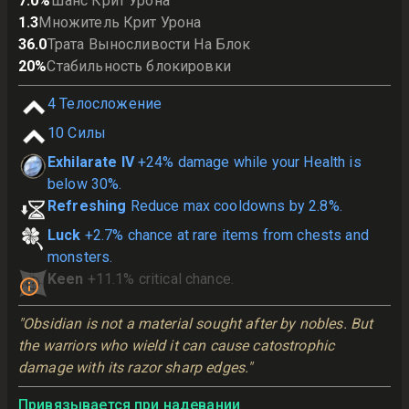
7.0
%
Шанс Крит Урона
1.3
Множитель Крит Урона
36.0
Трата Выносливости На Блок
20
%
Стабильность блокировки
4
Телосложение
10
Силы
Exhilarate IV
+24% damage while your Health is
below 30%.
Refreshing
Reduce max cooldowns by 2.8%.
Luck
+2.7% chance at rare items from chests and
monsters.
Keen
+11.1% critical chance.
"Obsidian is not a material sought after by nobles. But 
the warriors who wield it can cause catostrophic 
damage with its razor sharp edges."
Привязывается при надевании