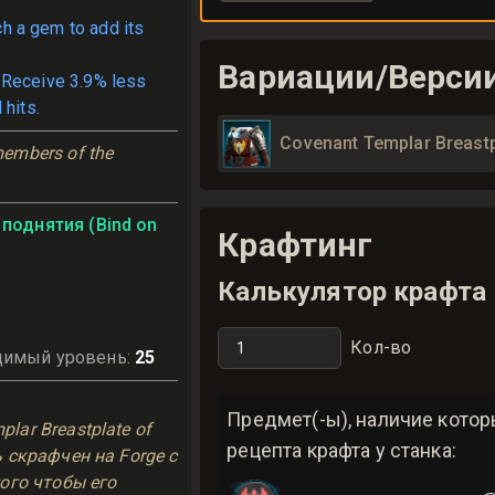
ch a gem to add its
Вариации/Верси
 Receive 3.9% less
 hits.
Covenant Templar Breastpl
embers of the 
поднятия (Bind on
Крафтинг
Калькулятор крафта
Кол-во
димый уровень
:
25
ь
Предмет(-ы), наличие кото
lar Breastplate of
рецепта крафта у станка:
ь скрафчен на Forge с
того чтобы его