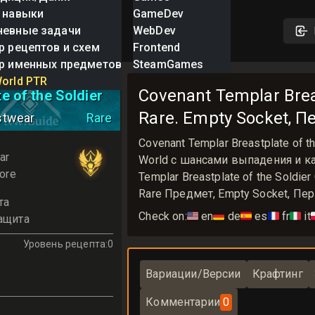
 навыки
GameDev
невные задачи
WebDev
р рецептов и схем
Frontend
р именных предметов
SteamGames
 Templar
orld PTR
Covenant Templar Breas
e of the Soldier
Rare. Empty Socket, Пе
stwear
Rare
Covenant Templar Breastplate of
ar
World с шансами выпадения и ка
ore
Templar Breastplate of the Soldi
Rare Предмет, Empty Socket, Перк
та
Check on:
🇺🇸
en
🇩🇪
de
🇪🇸
es
🇫🇷
fr
🇮🇹
it

ащита
Уровень рецепта
:
0
Вариации/Версии
Крафтинг
Комментарии
0