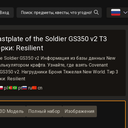
🇷🇺
Вход
Поиск: предметы, квесты, что угодно!
tplate of the Soldier GS350 v2 T3
рки: Resilient
 the Soldier GS350 v2 Информация из базы данных New
лькулятором крафта. Узнайте, где взять Covenant
er GS350 v2. Нагрудники Броня Тяжелая New World. Тир 3
и: Resilient
🇱
pl
🇵🇹🇧🇷
pt
🇷🇺
ru
🇨🇳
cn
3D Модель
Полный набор
Изображения