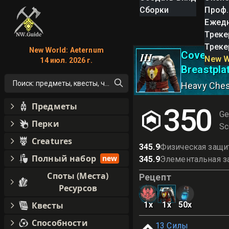
Сборки
Проф.
Ежед
Треке
Треке
New World: Aeternum
Covenant
III
New W
14 июл. 2026 г.
Breastplat
Поиск: предметы, квесты, что угодно!
Heavy Che
Предметы
350
Ge
Перки
Sc
Creatures
345.9
Физическая защи
Полный набор
new
345.9
Элементальная з
Споты (Места)
Рецепт
Ресурсов
Квесты
1
x
1
x
50
x
Способности
13
Силы