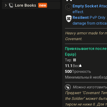
Lore Books
new
Empty Socket
Atta
effect.
Resilient
PvP Only:
damage from critical
Heavy armor made for m
Covenant.
Привязывается после 
Equip)
Тир
:
III
11.1
Вес
500
Прочность
Минимальный необхо
Можно изготовит
Предмет "Covenant Temp
the Soldier" может быт
тиром не ниже II. Для 