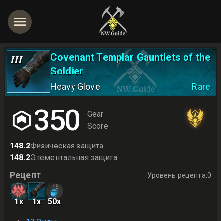
Covenant Templar Gauntlets of the
III
Soldier
Heavy Glove
Rare
350
Gear
Score
148.2
Физическая защита
148.2
Элементальная защита
Рецепт
Уровень рецепта
:
0
1
x
1
x
50
x