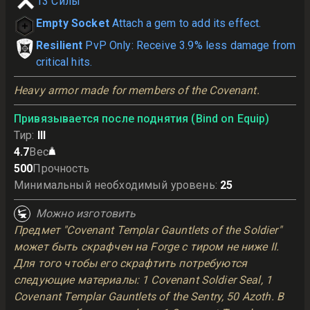
13
Силы
Empty Socket
Attach a gem to add its effect.
Resilient
PvP Only: Receive 3.9% less damage from
critical hits.
Heavy armor made for members of the Covenant.
Привязывается после поднятия (Bind on Equip)
Тир
:
III
4.7
Вес
500
Прочность
Минимальный необходимый уровень
:
25
Можно изготовить
Предмет "Covenant Templar Gauntlets of the Soldier"
может быть скрафчен на Forge с тиром не ниже II.
Для того чтобы его скрафтить потребуются
следующие материалы: 1 Covenant Soldier Seal, 1
Covenant Templar Gauntlets of the Sentry, 50 Azoth. В