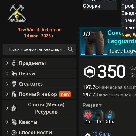
Сборки
Проф.
Ежед
Треке
Треке
New World: Aeternum
Covenant
III
New W
14 июл. 2026 г.
Legguards
Поиск: предметы, квесты, что угодно!
Heavy Leg
Предметы
350
Ge
Перки
Sc
Creatures
197.7
Физическая защи
Полный набор
new
197.7
Элементальная з
Споты (Места)
Рецепт
Ресурсов
Квесты
1
x
1
x
50
x
Способности
13
Силы