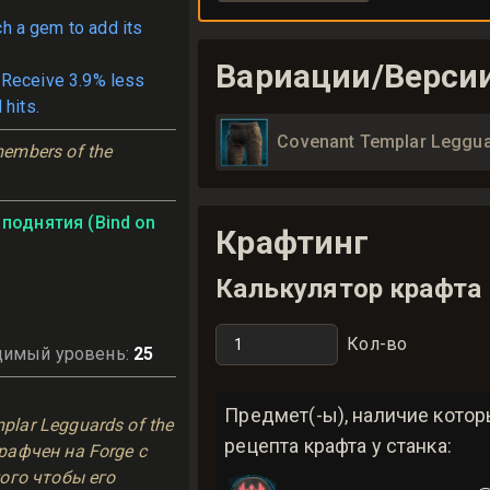
ch a gem to add its
Вариации/Верси
 Receive 3.9% less
 hits.
Covenant Templar Legguar
embers of the 
поднятия (Bind on
Крафтинг
Калькулятор крафта
Кол-во
димый уровень
:
25
ь
Предмет(-ы), наличие кото
lar Legguards of the
рецепта крафта у станка:
рафчен на Forge с
того чтобы его