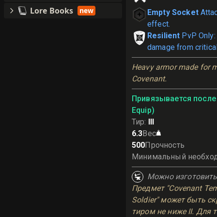
Lore Books
new
Empty Socket
Atta
effect.
Resilient
PvP Only:
damage from critical
Heavy armor made for m
Covenant.
Привязывается после 
Equip)
Тир
:
III
6.3
Вес
500
Прочность
Минимальный необхо
Можно изготовит
Предмет "Covenant Temp
Soldier" может быть ск
тиром не ниже II. Для 