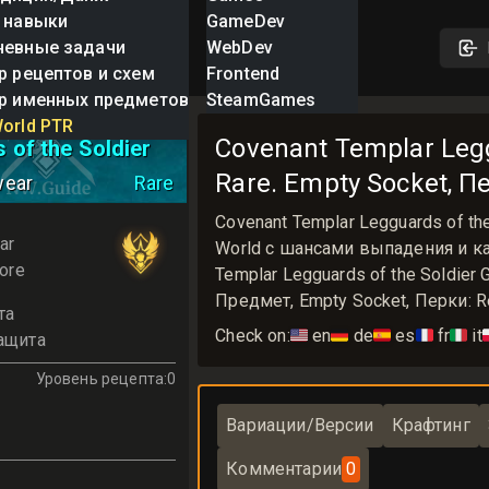
 навыки
GameDev
невные задачи
WebDev
р рецептов и схем
Frontend
р именных предметов
SteamGames
 Templar
orld PTR
Covenant Templar Legg
 of the Soldier
Rare. Empty Socket, Пе
wear
Rare
Covenant Templar Legguards of 
ar
World с шансами выпадения и ка
ore
Templar Legguards of the Soldie
Предмет, Empty Socket, Перки: Re
та
Check on:
🇺🇸
en
🇩🇪
de
🇪🇸
es
🇫🇷
fr
🇮🇹
it

ащита
Уровень рецепта
:
0
Вариации/Версии
Крафтинг
Комментарии
0