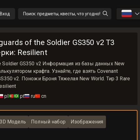
🇷🇺
Вход
Поиск: предметы, квесты, что угодно!
uards of the Soldier GS350 v2 T3
рки: Resilient
the Soldier GS350 v2 Информация из базы данных New
лькулятором крафта. Узнайте, где взять Covenant
r GS350 v2. Поножи Броня Тяжелая New World. Тир 3 Rare
silient
🇱
pl
🇵🇹🇧🇷
pt
🇷🇺
ru
🇨🇳
cn
3D Модель
Полный набор
Изображения