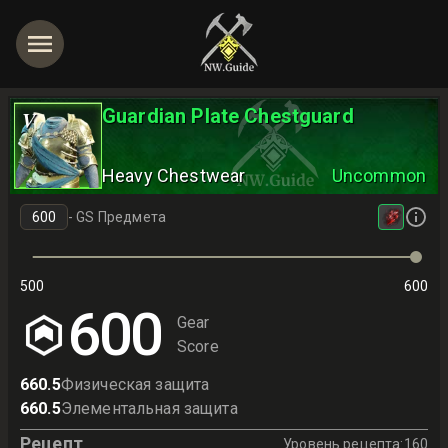
Guardian Plate Chestguard
V
Heavy Chestwear
Uncommon
-
GS Предмета
500
600
600
Gear
Score
660.5
Физическая защита
660.5
Элементальная защита
Рецепт
Уровень рецепта
:
160