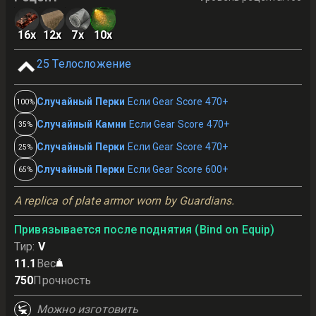
16
x
12
x
7
x
10
x
25
Телосложение
Случайный Перки
Если Gear Score 470+
100%
Случайный Камни
Если Gear Score 470+
35%
Случайный Перки
Если Gear Score 470+
25%
Случайный Перки
Если Gear Score 600+
65%
A replica of plate armor worn by Guardians.
Привязывается после поднятия (Bind on Equip)
Тир
:
V
11.1
Вес
750
Прочность
Можно изготовить