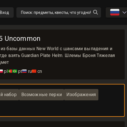
🇷🇺
Вход
Поиск: предметы, квесты, что угодно!
 T5 Uncommon
я из базы данных New World с шансами выпадения и
 где взять Guardian Plate Helm. Шлемы Броня Тяжелая
дмет
🇱
pl
🇵🇹🇧🇷
pt
🇷🇺
ru
🇨🇳
cn
й набор
Возможные перки
Изображения