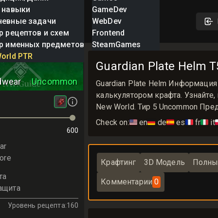
 навыки
GameDev
невные задачи
WebDev
р рецептов и схем
Frontend
р именных предметов
SteamGames
Plate Helm
orld PTR
Guardian Plate Helm
dwear
Uncommon
Guardian Plate Helm Информаци
калькулятором крафта. Узнайте,
New World. Тир 5 Uncommon Пре
Check on:
🇺🇸
en
🇩🇪
de
🇪🇸
es
🇫🇷
fr
🇮🇹
it

600
ar
ore
Крафтинг
3D Модель
Полны
та
Комментарии
0
ащита
Уровень рецепта
:
160