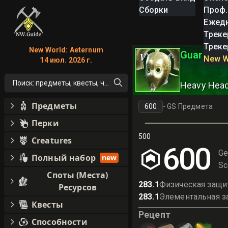
Сборки
Проф.
Ежед
Треке
Треке
New World: Aeternum
Guardian 
V
New W
14 июл. 2026 г.
Поиск: предметы, квесты, что угодно!
Heavy Hea
Предметы
-
GS Предмета
Перки
500
Creatures
600
Ge
Полный набор
new
Sc
Споты (Места)
283.1
Физическая защи
Ресурсов
283.1
Элементальная з
Квесты
Рецепт
Способности