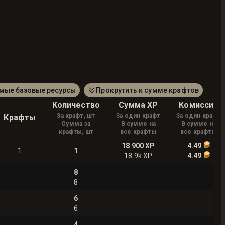
амые базовые ресурсы
Прокрутить к сумме крафтов
Количество
Сумма XP
Комиссия
За крафт, шт
За один крафт
За один крафт
Крафты
Сумма за
В сумме на
В сумме на
крафты, шт
все крафты
все крафты
18 900
XP
4.49
1
1
18.9k
XP
4.49
8
8
6
6
4