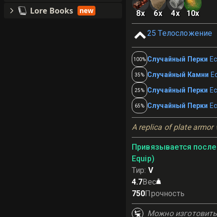
Lore Books
new
8
x
6
x
4
x
10
x
25
Телосложение
Случайный Перки
Ес
100%
Случайный Камни
Е
35%
Случайный Перки
Ес
25%
Случайный Перки
Ес
65%
A replica of plate armor
Привязывается после 
Equip)
Тир
:
V
4.7
Вес
750
Прочность
Можно изготовит